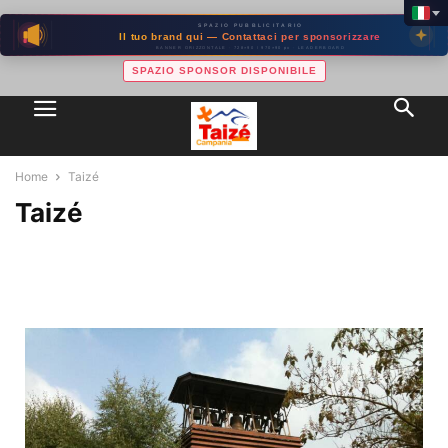
SPAZIO PUBBLICITARIO
Il tuo brand qui — Contattaci per sponsorizzare
BANNER ORIZZONTALE · 728×90 / 970×90 px · LEADERBOARD
SPAZIO SPONSOR DISPONIBILE
Home
Taizé
Taizé