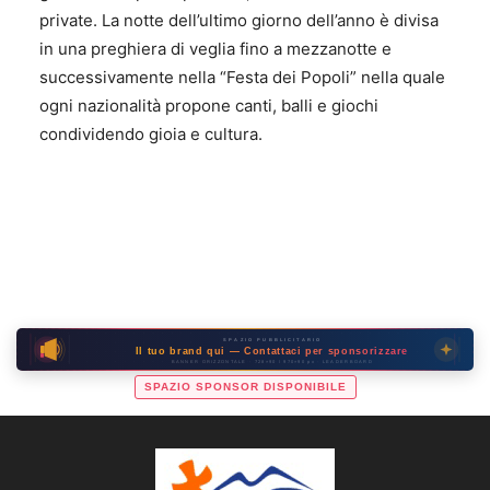
private. La notte dell’ultimo giorno dell’anno è divisa
in una preghiera di veglia fino a mezzanotte e
successivamente nella “Festa dei Popoli” nella quale
ogni nazionalità propone canti, balli e giochi
condividendo gioia e cultura.
SPAZIO PUBBLICITARIO
Il tuo brand qui — Contattaci per sponsorizzare
BANNER ORIZZONTALE · 728×90 / 970×90 px · LEADERBOARD
SPAZIO SPONSOR DISPONIBILE