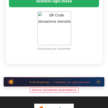
Sostieni ogni mese
Scansiona per sostenere
SPAZIO PUBBLICITARIO
Il tuo brand qui — Contattaci per sponsorizzare
BANNER ORIZZONTALE · 728×90 / 970×90 px · LEADERBOARD
SPAZIO SPONSOR DISPONIBILE