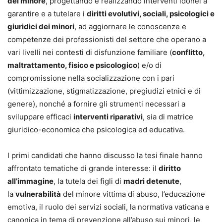
del minore
, progettando e realizzando interventi idonei a
garantire e a tutelare i
diritti evolutivi, sociali, psicologici e
giuridici dei minori
, ad aggiornare le conoscenze e
competenze dei professionisti del settore che operano a
vari livelli nei contesti di disfunzione familiare (
conflitto,
maltrattamento, fisico e psicologico
) e/o di
compromissione nella socializzazione con i pari
(vittimizzazione, stigmatizzazione, pregiudizi etnici e di
genere), nonché a fornire gli strumenti necessari a
sviluppare efficaci
interventi riparativi
, sia di matrice
giuridico-economica che psicologica ed educativa.
I primi candidati che hanno discusso la tesi finale hanno
affrontato tematiche di grande interesse: il
diritto
all’immagine
, la tutela dei figli di
madri detenute
,
la
vulnerabilità
del minore vittima di abuso, l’educazione
emotiva, il ruolo dei servizi sociali, la normativa vaticana e
canonica in tema di prevenzione all’abuso sui minori, le