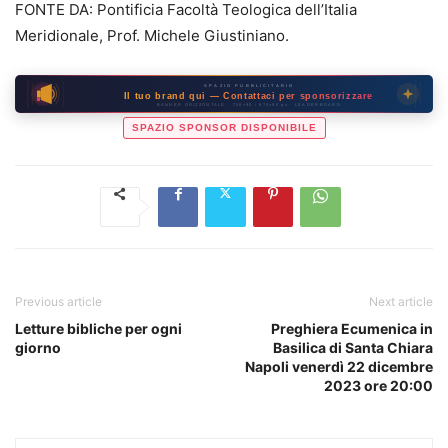
FONTE DA: Pontificia Facoltà Teologica dell’Italia
Meridionale, Prof. Michele Giustiniano.
SPAZIO PUBBLICITARIO
Il tuo brand qui — Contattaci per sponsorizzare
BANNER ORIZZONTALE · 728×90 / 970×90 px · LEADERBOARD
SPAZIO SPONSOR DISPONIBILE
Previous article
Next article
Letture bibliche per ogni
Preghiera Ecumenica in
giorno
Basilica di Santa Chiara
Napoli venerdì 22 dicembre
2023 ore 20:00