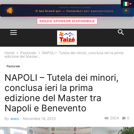
SPAZIO PUBBLICITARIO
Il tuo brand qui — Contattaci per sponsorizzare
BANNER ORIZZONTALE · 728×90 / 970×90 px · LEADERBOARD
SPAZIO SPONSOR DISPONIBILE
Home
Pastorale
NAPOLI – Tutela dei minori, conclusa ieri la prima
edizione del Master...
Pastorale
NAPOLI – Tutela dei minori,
conclusa ieri la prima
edizione del Master tra
Napoli e Benevento
5504
0
By
enzo
-
Novembre 18, 2023