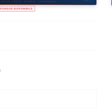
ONTALE · 728×90 / 970×90 px · LEADERBOARD
SPONSOR DISPONIBILE
8