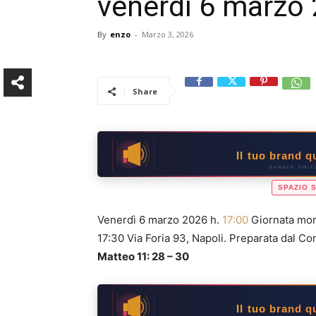
venerdì 6 marzo 
By
enzo
-
Marzo 3, 2026
Share
Il tuo brand 
BANNER ORIZZ
SPAZIO 
Venerdì 6 marzo 2026 h.
17:00
Giornata mon
17:30 Via Foria 93, Napoli. Preparata dal C
Matteo 11: 28 – 30
Il tuo brand 