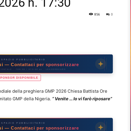
2026 h. 17:30
856
0
SPAZIO PUBBLICITARIO
qui — Contattaci per sponsorizzare
ONTALE · 728×90 / 970×90 px · LEADERBOARD
SPONSOR DISPONIBILE
diale della preghiera GMP 2026 Chiesa Battista Ore
omitato GMP della Nigeria.
“ Venite … Io vi farò riposare”
SPAZIO PUBBLICITARIO
qui — Contattaci per sponsorizzare