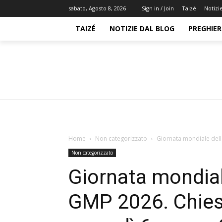
Taizé
Notizi
sabato, Agosto 8, 2026
Sign in / Join
TAIZÉ
NOTIZIE DAL BLOG
PREGHIER
Home
Non categorizzato
Giornata mondiale dell
Non categorizzato
Giornata mondial
GMP 2026. Chiesa