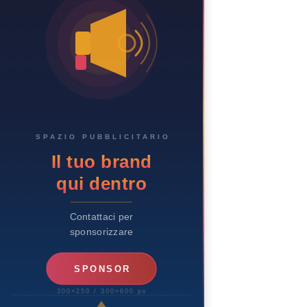
SPAZIO PUBBLICITARIO
Il tuo brand
qui dentro
Contattaci per
sponsorizzare
SPONSOR
300×250 / 300×600 px