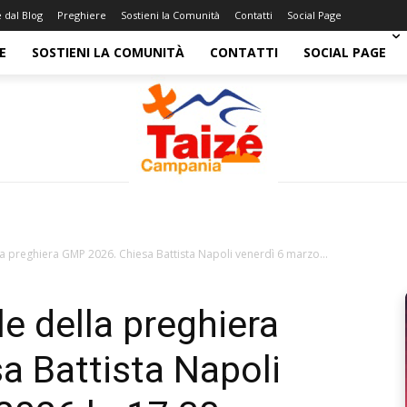
e dal Blog
Preghiere
Sostieni la Comunità
Contatti
Social Page
E
SOSTIENI LA COMUNITÀ
CONTATTI
SOCIAL PAGE
a preghiera GMP 2026. Chiesa Battista Napoli venerdì 6 marzo...
e della preghiera
 Battista Napoli