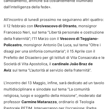
cambiamento, affinché sia costantemente illuminato
dall’intelligenza della fede».
All’incontro di lunedì prossimo ne seguiranno altri quattro:
il 12 febbraio con
l’Arcivescovo di Otranto
, monsignor
Francesco Neri, sul tema “Libertà personale e costruzione
della fraternità”; l’11 Marzo con il
Vescovo di Teggiano-
Policastro
, monsignor Antonio De Luca, sul tema “Oltre i
disagi per una sinfonia comunitaria”; il 15 Aprile con il
Prefetto del Dicastero per gli Istituti di Vita Consacrata e le
Società di Vita Apostolica, il
cardinale João Braz de
Aviz
sul tema “L’autorità al servizio della fraternità”.
L’incontro del 13 Maggio, infine, sarà dedicato ad un tavolo
multidisciplinare e sinodale sul tema “La comunità
religiosa, luogo e soggetto della missione”, moderato dal
professor
Carmine Matarazzo
, ordinario di Teologia
Pastorale PFTIM. Interverranno per l’occasione: Padre