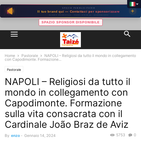
SPAZIO PUBBLICITARIO
Il tuo brand qui — Contattaci per sponsorizzare
BANNER ORIZZONTALE · 728×90 / 970×90 px · LEADERBOARD
SPAZIO SPONSOR DISPONIBILE
Home
Pastorale
NAPOLI – Religiosi da tutto il mondo in collegamento
con Capodimonte. Formazione...
Pastorale
NAPOLI – Religiosi da tutto il
mondo in collegamento con
Capodimonte. Formazione
sulla vita consacrata con il
Cardinale João Braz de Aviz
5753
0
By
enzo
-
Gennaio 14, 2024