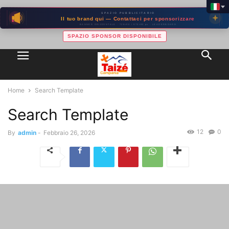
SPAZIO PUBBLICITARIO
Il tuo brand qui — Contattaci per sponsorizzare
BANNER ORIZZONTALE · 728×90 / 970×90 px · LEADERBOARD
SPAZIO SPONSOR DISPONIBILE
Home
Search Template
Search Template
12
0
By
admin
-
Febbraio 26, 2026