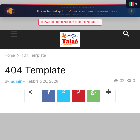
SPAZIO PUBBLICITARIO
Il tuo brand qui — Contattaci per sponsorizzare
BANNER ORIZZONTALE · 728×90 / 970×90 px · LEADERBOARD
SPAZIO SPONSOR DISPONIBILE
Home
404 Template
404 Template
32
0
By
admin
-
Febbraio 26, 2026