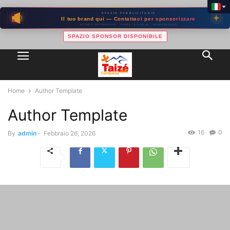
SPAZIO PUBBLICITARIO
Il tuo brand qui — Contattaci per sponsorizzare
BANNER ORIZZONTALE · 728×90 / 970×90 px · LEADERBOARD
SPAZIO SPONSOR DISPONIBILE
Home
Author Template
Author Template
16
0
By
admin
-
Febbraio 26, 2026